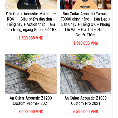
Đàn Guitar Acoustic MartinLee
Đàn Guitar Acoustic Yamaha
RD41 – Siêu phẩm đàn đen +
F3000 chính hãng – Đàn Đẹp +
Tiếng hay + Action thấp – Giá
Bán Chạy + Tiếng OK + Không
tầm trung, ngang Rosen G11BK
Lỗi Vặt – Giá Tốt + Nhiều
Người Thích
1.500.000
VNĐ
1.590.000
VNĐ
Ân Guitar Acoustic Z1200
Ân Guitar Acoustic Z1000
Custom Promax 2021
Custom Pro 2021
8.000.000
VNĐ
6.500.000
VNĐ