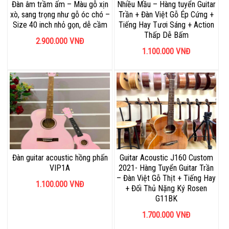
Đàn âm trầm ấm – Màu gỗ xịn
Nhiều Mầu – Hàng tuyển Guitar
xò, sang trọng như gỗ óc chó –
Trần + Đàn Việt Gỗ Ép Cứng +
Size 40 inch nhỏ gọn, dễ cầm
Tiếng Hay Tươi Sáng + Action
Thấp Dễ Bấm
2.900.000
VNĐ
1.100.000
VNĐ
Đàn guitar acoustic hồng phấn
Guitar Acoustic J160 Custom
VIP1A
2021- Hàng Tuyển Guitar Trần
– Đàn Việt Gỗ Thịt + Tiếng Hay
1.100.000
VNĐ
+ Đối Thủ Nặng Ký Rosen
G11BK
1.700.000
VNĐ