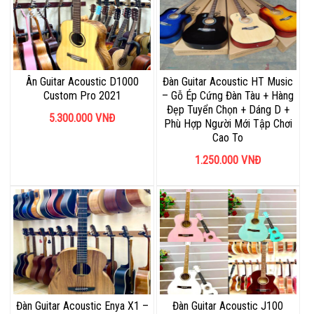
Ân Guitar Acoustic D1000
Đàn Guitar Acoustic HT Music
Custom Pro 2021
– Gỗ Ép Cứng Đàn Tàu + Hàng
Đẹp Tuyển Chọn + Dáng D +
5.300.000
VNĐ
Phù Hợp Người Mới Tập Chơi
Cao To
1.250.000
VNĐ
Đàn Guitar Acoustic Enya X1 –
Đàn Guitar Acoustic J100