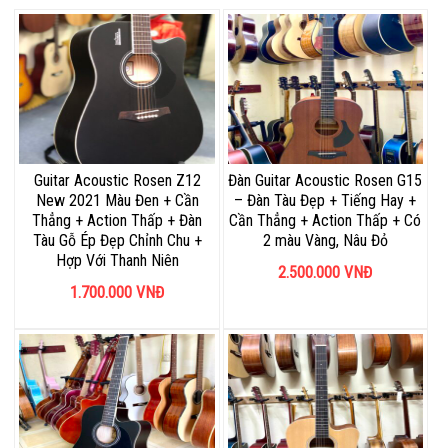
Guitar Acoustic Rosen Z12
Đàn Guitar Acoustic Rosen G15
New 2021 Màu Đen + Cần
– Đàn Tàu Đẹp + Tiếng Hay +
Thẳng + Action Thấp + Đàn
Cần Thẳng + Action Thấp + Có
Tàu Gỗ Ép Đẹp Chỉnh Chu +
2 màu Vàng, Nâu Đỏ
Hợp Với Thanh Niên
2.500.000
VNĐ
1.700.000
VNĐ