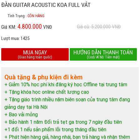
ĐÀN GUITAR ACOUSTIC KOA FULL VÁT
Tình Trạng :
CÒN HÀNG
4.800.000
Giá cũ: 5.200.000
VNĐ
Giá KM:
VNĐ
Lượt mua:
1425
MUA NGAY
HƯỚNG DẪN THANH TOÁN
(Giao hàng toàn quốc)
(Cod/ ATM/ Tiền mặt)
Quà tặng & phụ kiện đi kèm
+ Giảm 10% học phí khi đăng ký học Offline tại trung tâm
+ Tặng khóa học online chất lượng cao
+ Tặng giáo trình nhiều năm biên soạn của trung tâm đang
giảng dạy tại Hà Nội
+ Bao vải mỏng
+ Bảo hành 1 năm Đổi trả tẹt ga trong 7 ngày đầu tiên
+1 đổi 1 nếu sản phẩm lỗi trong tháng đầu tiên
+ Phát hiện hàng giả, hàng nhái, bạn trả hàng và nhận thêm