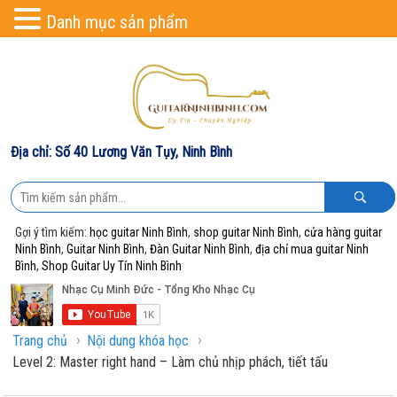
Danh mục sản phẩm
Địa chỉ: Số 40 Lương Văn Tụy, Ninh Bình
Gợi ý tìm kiếm:
học guitar Ninh Bình
,
shop guitar Ninh Bình
,
cửa hàng guitar
Ninh Bình
,
Guitar Ninh Bình
,
Đàn Guitar Ninh Bình
,
địa chỉ mua guitar Ninh
Bình
,
Shop Guitar Uy Tín Ninh Bình
›
›
Trang chủ
Nội dung khóa học
Level 2: Master right hand – Làm chủ nhịp phách, tiết tấu