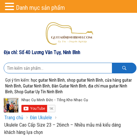
Danh mục sản phẩm
Địa chỉ: Số 40 Lương Văn Tụy, Ninh Bình
Gợi ý tìm kiếm:
học guitar Ninh Bình
,
shop guitar Ninh Bình
,
cửa hàng guitar
Ninh Bình
,
Guitar Ninh Bình
,
Đàn Guitar Ninh Bình
,
địa chỉ mua guitar Ninh
Bình
,
Shop Guitar Uy Tín Ninh Bình
›
›
Trang chủ
Đàn Ukulele
Ukulele Cao Cấp Size 23 – 26inch – Nhiều mẫu mã kiểu dáng
khách hàng lựa chọn