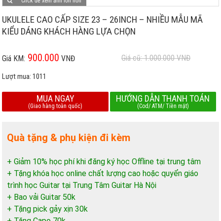
Click để xem ảnh lớn hơn
UKULELE CAO CẤP SIZE 23 – 26INCH – NHIỀU MẪU MÃ
KIỂU DÁNG KHÁCH HÀNG LỰA CHỌN
900.000
Giá cũ: 1.000.000
VNĐ
Giá KM:
VNĐ
Lượt mua:
1011
MUA NGAY
HƯỚNG DẪN THANH TOÁN
(Giao hàng toàn quốc)
(Cod/ ATM/ Tiền mặt)
Quà tặng & phụ kiện đi kèm
+ Giảm 10% học phí khi đăng ký học Offline tại trung tâm
+ Tặng khóa học online chất lượng cao hoặc quyển giáo
trình học Guitar tại Trung Tâm Guitar Hà Nội
+ Bao vải Guitar 50k
+ Tặng pick gảy xịn 30k
+ Tặng Capo 70k