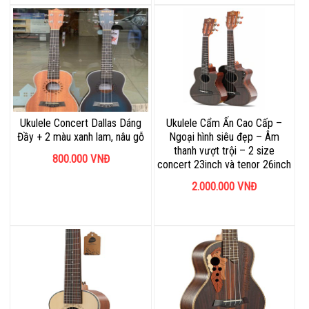
Ukulele Concert Dallas Dáng
Ukulele Cẩm Ấn Cao Cấp –
Đầy + 2 màu xanh lam, nâu gỗ
Ngoại hình siêu đẹp – Âm
thanh vượt trội – 2 size
800.000
VNĐ
concert 23inch và tenor 26inch
2.000.000
VNĐ