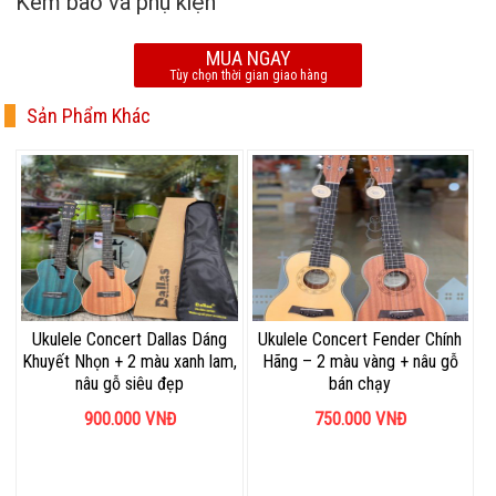
Kèm bao và phụ kiện
MUA NGAY
Tùy chọn thời gian giao hàng
Sản Phẩm Khác
Ukulele Concert Dallas Dáng
Ukulele Concert Fender Chính
Khuyết Nhọn + 2 màu xanh lam,
Hãng – 2 màu vàng + nâu gỗ
nâu gỗ siêu đẹp
bán chạy
900.000
VNĐ
750.000
VNĐ