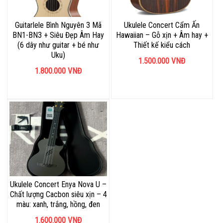
Guitarlele Bình Nguyên 3 Mã
Ukulele Concert Cẩm Ấn
BN1-BN3 + Siêu Đẹp Âm Hay
Hawaiian – Gỗ xịn + Âm hay +
(6 dây như guitar + bé như
Thiết kế kiểu cách
Uku)
1.500.000
VNĐ
1.800.000
VNĐ
Ukulele Concert Enya Nova U –
Chất lượng Cacbon siêu xịn – 4
màu: xanh, trắng, hồng, đen
1.600.000
VNĐ