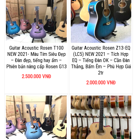
Guitar Acoustic Rosen T100
Guitar Acoustic Rosen Z13-EQ
NEW 2021- Màu Tím Siêu Đẹp
(LC5) NEW 2021 – Tích Hợp
– Đàn đẹp, tiếng hay ấm –
EQ – Tiếng Đàn OK – Cần Đàn
Phiên bản nâng cấp Rosen G13
Thẳng, Bấm Êm – Phù Hợp Giá
2tr
2.500.000
VNĐ
2.000.000
VNĐ