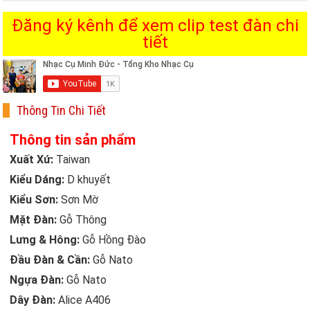
Đăng ký kênh để xem clip test đàn chi
tiết
Thông Tin Chi Tiết
Thông tin sản phẩm
Xuất Xứ:
Taiwan
Kiểu Dáng:
D khuyết
Kiểu Sơn:
Sơn Mờ
Mặt Đàn:
Gỗ Thông
Lưng & Hông:
Gỗ Hồng Đào
Đầu Đàn & Cần:
Gỗ Nato
Ngựa Đàn:
Gỗ Nato
Dây Đàn:
Alice A406