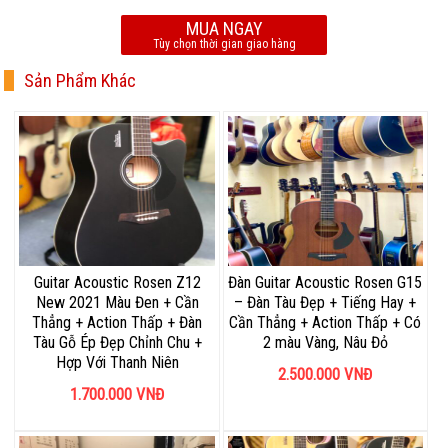
MUA NGAY
Tùy chọn thời gian giao hàng
Sản Phẩm Khác
Guitar Acoustic Rosen Z12
Đàn Guitar Acoustic Rosen G15
New 2021 Màu Đen + Cần
– Đàn Tàu Đẹp + Tiếng Hay +
Thẳng + Action Thấp + Đàn
Cần Thẳng + Action Thấp + Có
Tàu Gỗ Ép Đẹp Chỉnh Chu +
2 màu Vàng, Nâu Đỏ
Hợp Với Thanh Niên
2.500.000
VNĐ
1.700.000
VNĐ