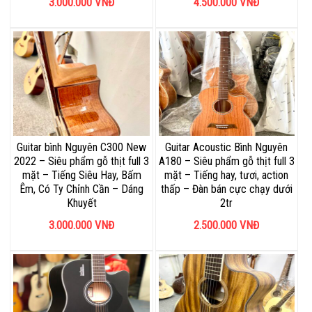
3.000.000
VNĐ
4.500.000
VNĐ
Guitar bình Nguyên C300 New
Guitar Acoustic Bình Nguyên
2022 – Siêu phẩm gỗ thịt full 3
A180 – Siêu phẩm gỗ thịt full 3
mặt – Tiếng Siêu Hay, Bấm
mặt – Tiếng hay, tươi, action
Êm, Có Ty Chỉnh Cần – Dáng
thấp – Đàn bán cực chạy dưới
Khuyết
2tr
3.000.000
VNĐ
2.500.000
VNĐ