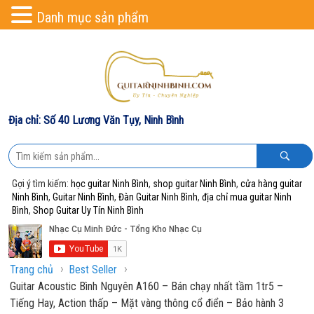
Danh mục sản phẩm
Địa chỉ: Số 40 Lương Văn Tụy, Ninh Bình
Gợi ý tìm kiếm:
học guitar Ninh Bình
,
shop guitar Ninh Bình
,
cửa hàng guitar
Ninh Bình
,
Guitar Ninh Bình
,
Đàn Guitar Ninh Bình
,
địa chỉ mua guitar Ninh
Bình
,
Shop Guitar Uy Tín Ninh Bình
›
›
Trang chủ
Best Seller
Guitar Acoustic Bình Nguyên A160 – Bán chạy nhất tầm 1tr5 –
Tiếng Hay, Action thấp – Mặt vàng thông cổ điển – Bảo hành 3