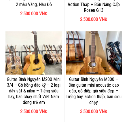
2 màu Vàng, Nâu Đỏ
Action Thấp + Bản Nâng Cấp
Rosen G13
2.500.000
VNĐ
2.500.000
VNĐ
Guitar Bình Nguyên M200 Mini
Guitar Bình Nguyên M300 –
3/4 – Gỗ hồng đào kỹ – 2 loại
Đàn guitar mini acoustic cao
dây sắt & nilon – Tiếng siêu
cấp, gỗ điệp già siêu đẹp –
hay, bán chạy nhất Việt Nam
Tiếng hay, action thấp, bán siêu
dòng trẻ em
chạy
2.500.000
VNĐ
3.500.000
VNĐ