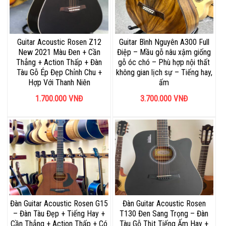
Guitar Acoustic Rosen Z12
Guitar Bình Nguyên A300 Full
New 2021 Màu Đen + Cần
Điệp – Mầu gỗ nâu xậm giống
Thẳng + Action Thấp + Đàn
gỗ óc chó – Phù hợp nội thất
Tàu Gỗ Ép Đẹp Chỉnh Chu +
không gian lịch sự – Tiếng hay,
Hợp Với Thanh Niên
ấm
1.700.000
VNĐ
3.700.000
VNĐ
Đàn Guitar Acoustic Rosen G15
Đàn Guitar Acoustic Rosen
– Đàn Tàu Đẹp + Tiếng Hay +
T130 Đen Sang Trọng – Đàn
Cần Thẳng + Action Thấp + Có
Tàu Gỗ Thịt Tiếng Ấm Hay +