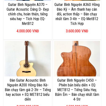
Guitar Bình Nguyên A370 –
Guitar Bình Nguyên A360 Hồng
Guitar Acoustic Dáng D- Đẹp
Đào Kỹ – Âm thanh hay cân
chỉnh chu, hoàn thiện, tiếng
đối, action thấp – Bán chạy
siêu hay – Tích Hợp EQ-
nhất tầm 3-4tr – EQ-MetB12
MetB12
Tích Hợp
4.000.000
VNĐ
3.600.000
VNĐ
Đàn Guitar Acoustic Bình
Guitar Bình Nguyên C450 –
Nguyên A200 Hồng Đào Kè-
Phiên bản biểu diễn + EQ
Bán chạy tầm giá 2-3tr – Tiếng
METB12 – Tiếng Siêu Hay,
hay action + EQ METB12 biểu
Bấm Êm – Bán chạy nhất tầm
diễn
4-5tr