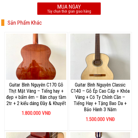
MUA NGAY
Tùy chọn thời gian giao hàng
Sản Phẩm Khác
Guitar Bình Nguyên C170 Gỗ
Guitar Bình Nguyên Classic
Thịt Mặt Vàng – Tiếng hay +
C140 – Gỗ Ép Cao Cấp + Khóa
đẹp + bấm êm – Bán chạy tầm
Vàng + Có Ty Chỉnh Cần –
2tr + 2 kiểu dáng Đầy & Khuyết
Tiếng Hay + Tặng Bao Da +
Bảo Hành 3 Năm
1.800.000
VNĐ
1.500.000
VNĐ