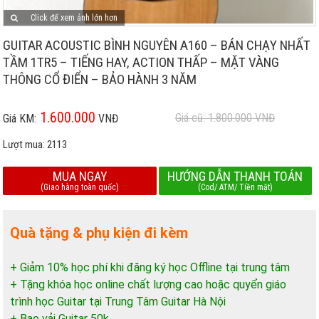
Click để xem ảnh lớn hơn
GUITAR ACOUSTIC BÌNH NGUYÊN A160 – BÁN CHẠY NHẤT
TẦM 1TR5 – TIẾNG HAY, ACTION THẤP – MẶT VÀNG
THÔNG CỔ ĐIỂN – BẢO HÀNH 3 NĂM
1.600.000
Giá cũ: 1.800.000
VNĐ
Giá KM:
VNĐ
Lượt mua:
2113
MUA NGAY
HƯỚNG DẪN THANH TOÁN
(Giao hàng toàn quốc)
(Cod/ ATM/ Tiền mặt)
Quà tặng & phụ kiện đi kèm
+ Giảm 10% học phí khi đăng ký học Offline tại trung tâm
+ Tặng khóa học online chất lượng cao hoặc quyển giáo
trình học Guitar tại Trung Tâm Guitar Hà Nội
+ Bao vải Guitar 50k