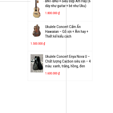
BN1-BN3 + Siêu Đẹp Âm Hay (6
dây như guitar + bé như Uku)
1.800.000
₫
Ukulele Concert Cẩm Ấn
Hawaiian – Gỗ xịn + Âm hay +
Thiết kế kiểu cách
1.500.000
₫
Ukulele Concert Enya Nova U –
Chất lượng Cacbon siêu xịn – 4
màu: xanh, trắng, hồng, đen
1.600.000
₫