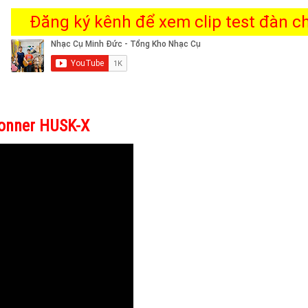
Đăng ký kênh để xem clip test đàn chi
 Donner HUSK-X