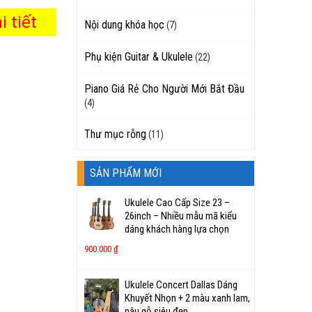
 tiết
Nội dung khóa học
(7)
Phụ kiện Guitar & Ukulele
(22)
Piano Giá Rẻ Cho Người Mới Bắt Đầu
(4)
Thư mục rỗng
(11)
SẢN PHẨM MỚI
Ukulele Cao Cấp Size 23 –
26inch – Nhiều mẫu mã kiểu
dáng khách hàng lựa chọn
900.000
₫
Ukulele Concert Dallas Dáng
Khuyết Nhọn + 2 màu xanh lam,
nâu gỗ siêu đẹp