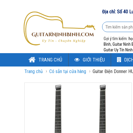
Địa chỉ: Số 40 L
Gợi ý tìm kiếm:
họ
Bình
,
Guitar Ninh 
Guitar Uy Tín Ninh
TRANG CHỦ
GIỚI THIỆU
DỊC
›
›
Trang chủ
Có sẵn tại cửa hàng
Guitar Điện Donner 