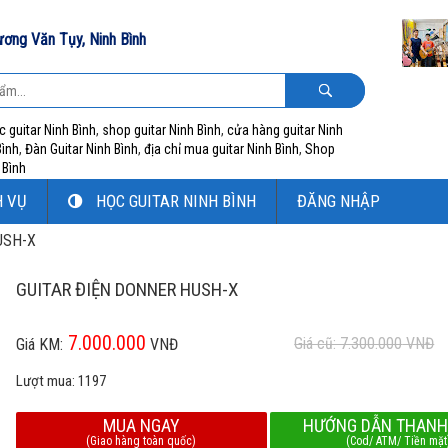
ương Văn Tụy, Ninh Bình
c guitar Ninh Bình
,
shop guitar Ninh Bình
,
cửa hàng guitar Ninh
Bình
,
Đàn Guitar Ninh Bình
,
địa chỉ mua guitar Ninh Bình
,
Shop
 Bình
H VỤ
HỌC GUITAR NINH BÌNH
ĐĂNG NHẬP
HUSH-X
GUITAR ĐIỆN DONNER HUSH-X
7.000.000
Giá cũ: 7.300.000
VNĐ
Giá KM:
VNĐ
Lượt mua:
1197
MUA NGAY
HƯỚNG DẪN THANH
(Giao hàng toàn quốc)
(Cod/ ATM/ Tiền mặt