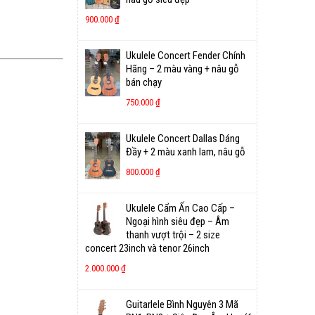
900.000
₫
Ukulele Concert Fender Chính
Hãng – 2 màu vàng + nâu gỗ
bán chạy
750.000
₫
Ukulele Concert Dallas Dáng
Đầy + 2 màu xanh lam, nâu gỗ
800.000
₫
Ukulele Cẩm Ấn Cao Cấp –
Ngoại hình siêu đẹp – Âm
thanh vượt trội – 2 size
concert 23inch và tenor 26inch
2.000.000
₫
Guitarlele Bình Nguyên 3 Mã