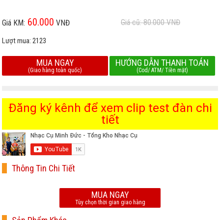
60.000
Giá cũ: 80.000
VNĐ
Giá KM:
VNĐ
Lượt mua:
2123
MUA NGAY
HƯỚNG DẪN THANH TOÁN
(Giao hàng toàn quốc)
(Cod/ ATM/ Tiền mặt)
Đăng ký kênh để xem clip test đàn chi
tiết
Thông Tin Chi Tiết
MUA NGAY
Tùy chọn thời gian giao hàng