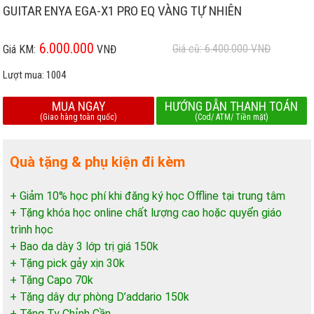
GUITAR ENYA EGA-X1 PRO EQ VÀNG TỰ NHIÊN
6.000.000
Giá cũ: 6.400.000
VNĐ
Giá KM:
VNĐ
Lượt mua:
1004
MUA NGAY
HƯỚNG DẪN THANH TOÁN
(Giao hàng toàn quốc)
(Cod/ ATM/ Tiền mặt)
Quà tặng & phụ kiện đi kèm
+ Giảm 10% học phí khi đăng ký học Offline tại trung tâm
+ Tặng khóa học online chất lượng cao hoặc quyển giáo
trình học
+ Bao da dày 3 lớp trị giá 150k
+ Tặng pick gảy xịn 30k
+ Tặng Capo 70k
+ Tặng dây dự phòng D’addario 150k
+ Tặng Ty Chỉnh Cần